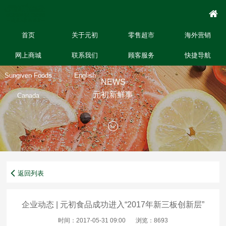
首页
关于元初
零售超市
海外营销
网上商城
联系我们
顾客服务
快捷导航
Sungiven Foods
English
NEWS
元初新鲜事
Canada
返回列表
企业动态 | 元初食品成功进入“2017年新三板创新层”
时间：2017-05-31 09:00
浏览：8693