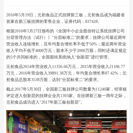
2016年5月19日，元初食品正式挂牌新三板，元初食品成为福建省
首家在新三板挂牌的零售企业，证券代码：837428。
根据2016年5月27日颁布的《全国中小企业股份转让系统挂牌公司
分层管理办法（试行）》“分层标准二”的要求：挂牌公司最近两年
营业收入连续增长，且年均复合增长率不低于50%；最近两年营业
收入平均不低于4000万元；股本不少于2000万股，同时还满足规定
的5个共同标准的，全国股转系统纳入“创新层”进行管理。
元初食品2014年营业收入11356.66万元，2015年营业收入21186.77
万元，2016年营业收入39891.38万元，年均复合增长率87.42%；元
初食品总股本3538万股，达到“分层标准二”的要求。
截止2017年5月30日，全国新三板挂牌公司数量为11240家，经审核
评定进入创新层的挂牌企业共1393家。在挂牌新三板一周年之际，
元初食品成功进入“2017年新三板创新层”。