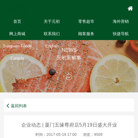
首页
关于元初
零售超市
海外营销
网上商城
联系我们
顾客服务
快捷导航
Sungiven Foods
English
NEWS
元初新鲜事
Canada
返回列表
企业动态 | 厦门五缘尊府店5月19日盛大开业
时间：2017-05-19 17:00
浏览：9569