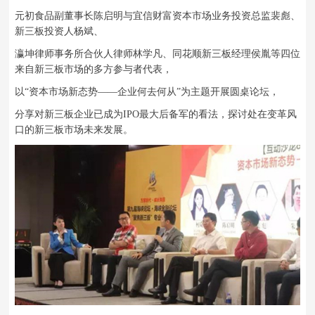
元初食品副董事长陈启明与宜信财富资本市场业务投资总监裴彪、
新三板投资人杨斌、
瀛坤律师事务所合伙人律师林学凡、
同花顺新三板经理侯胤等四位
来自新三板市场的多方参与者代表，
以“资本市场新态势——企业何去何从”为主题开展圆桌论坛，
分享对新三板企业已成为IPO最大后备军的看法，探讨处在变革风
口的新三板市场未来发展。