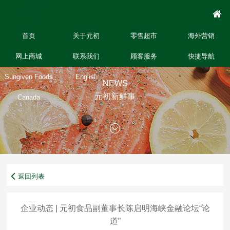
首页
关于元初
零售超市
海外营销
网上商城
联系我们
顾客服务
快捷导航
Sungiven Foods
English
NEWS
元初新鲜事
Canada
返回列表
企业动态 | 元初食品副董事长陈启明海峡金融论坛“论
道”