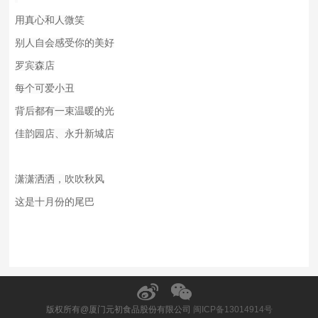
用真心和人微笑
别人自会感受你的美好
罗宾森店
每个可爱小丑
背后都有一束温暖的光
佳韵园店、永升新城店
潇潇洒洒，吹吹秋风
这是十月份的尾巴
版权所有@厦门元初食品股份有限公司
闽ICP备13014914号