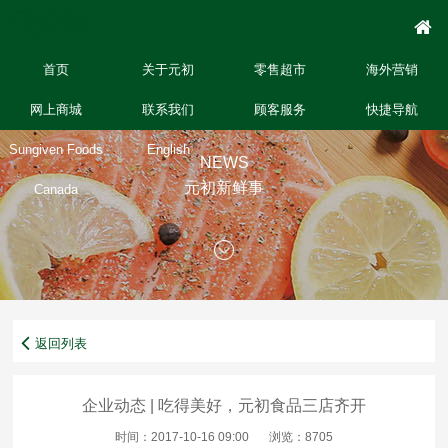
首页
关于元初
零售超市
海外营销
网上商城
联系我们
顾客服务
快捷导航
Sungiven Foods
English
NEWS
元初新鲜事
Canada
返回列表
企业动态 | 吃得美好，元初食品三店齐开
时间：2017-10-16 09:00
浏览：8705