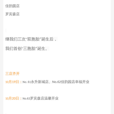
佳韵圆店
罗宾森店
继我们三次
双胞胎
诞生后，
“
”
我们首创
三胞胎
诞生。
“
”
三店齐开
月
日：
永升新城店、
佳韵园店幸福开业
19
No.62
10
No. 61
月
日：
罗宾森店温馨开业
20
10
No.63