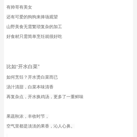
有帅哥有美女
还有可爱的狗狗来捧场观望
山野美食无需繁琐复杂的加工
好食材只需简单烹饪就很好吃
比如
开水白菜
“
”
如何烹饪？开水烫白菜而已
汤汁清甜，白菜本味清香
再复杂点，开水换鸡汤，更多了一重鲜味
果蔬秋浓，丰收时节，
空气里都是淡淡的果香，沁人心鼻。