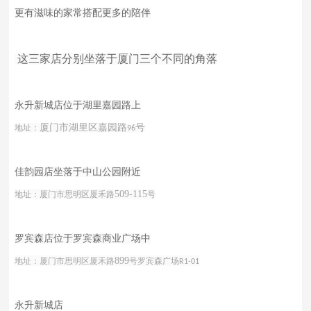
更有滋味的家常搭配更多的陪伴
这三家店分别坐落于厦门三个不同的角落
永升新城店位于湖里嘉园路上
厦门市湖里区嘉园路
号
地址：
96
佳韵园店坐落于中山公园附近
509-115
地址：厦门市思明区厦禾路
号
罗宾森店位于罗宾森商业广场中
899
地址：厦门市思明区厦禾路
号罗宾森广场
R1-01
永升新城店